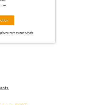
nnes
vation
éplacements seront définis.
tants.