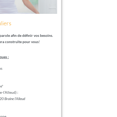
liers
arole afin de définir vos besoins
.
sera construite pour vous
!
ques :
us
le*
-l’Alleud) :
0 Braine l’Alleud
onne