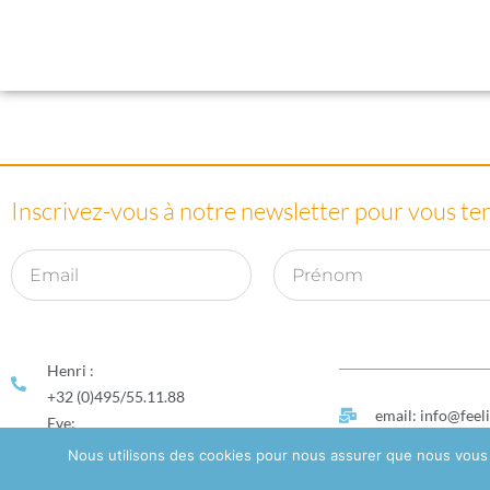
Inscrivez-vous à notre newsletter pour vous teni
Henri :
+32 (0)495/55.11.88
email: info@feel
Eve:
+32 (0)496/55.14.67
Nous utilisons des cookies pour nous assurer que nous vous of