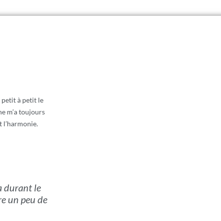
etit à petit le
he m’a toujours
t l’harmonie.
a durant le
re un peu de