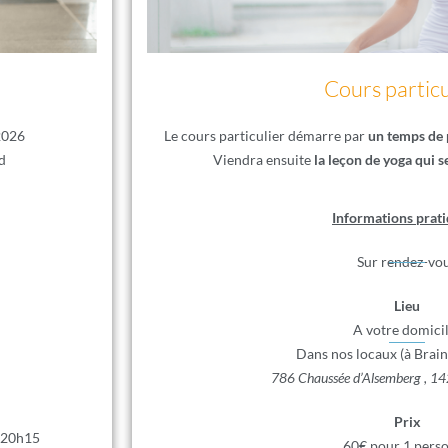
Cours particu
2026
Le cours particulier démarre par
un temps de p
d
Viendra ensuite
la leçon de yoga qui 
Informations prati
Sur rendez-vo
Lieu
A votre domici
Dans nos locaux (à Braine
786 Chaussée d’Alsemberg , 142
Prix
 20h15
60€ pour 1 pers