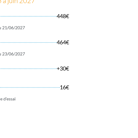
 à juin 2027
448€
au 21/06/2027
464€
au 23/06/2027
+30€
16€
e d'essai