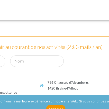
r au courant de nos activités (2 à 3 mails / an)
786 Chaussée d’Alsemberg,
1420 Braine-l’Alleud
ingbetter.be
frons la meilleure expérience sur notre site Web. Si vous continuez à 
Accepter