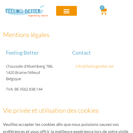
0
Cuisine et nutrition
Formation pro
Location de salles
Stages & journées
Mon compte
Mentions légales
Feeling Better
Contact
Chaussée d’Alsemberg 786,
info@feelingbetter.be
1420 Braine-l’Alleud
Belgique
TVA: BE 0562.838.144
Vie privée et utilisation des cookies
Veuillez accepter les cookies afin que nous puissions sauvez vos
préférences et vous offrir la meilleure expérience lors de votre visite