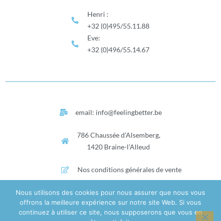
Henri :
+32 (0)495/55.11.88
Eve:
+32 (0)496/55.14.67
email: info@feelingbetter.be
786 Chaussée d’Alsemberg,
1420 Braine-l’Alleud
Nos conditions générales de vente
Politique de confidentialité
Nous utilisons des cookies pour nous assurer que nous vous
offrons la meilleure expérience sur notre site Web. Si vous
Suivez-nous
continuez à utiliser ce site, nous supposerons que vous en