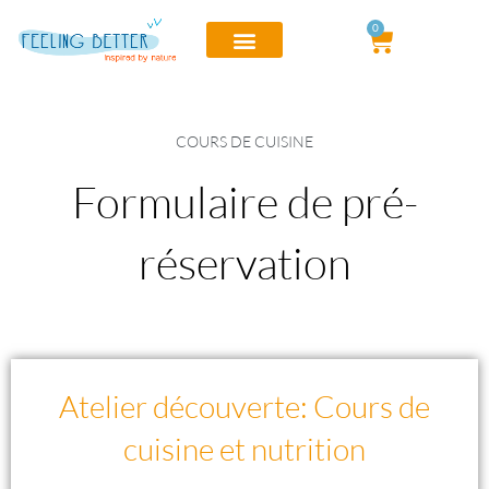
0
Cuisine et nutrition
Formation pro
Location de salles
Stages & journées
Mon compte
COURS DE CUISINE
Formulaire de pré-
réservation
Atelier découverte: Cours de
cuisine et nutrition